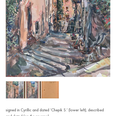
signed in Cyrillic and dated ‘Chepik S.’ (lower left); described