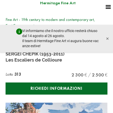
Hermitage Fine Art
Fine Art - 19th century to modern and contemporary art,
East European art
Vi informiamo che il nostro ufficio resterà chiuso
mercoledì 8 marzo 2023 - 14:30
dal 14 agosto al 26 agosto.
×
lotto precedente
lotto prossimo
Il team di Hermitage Fine Art vi augura buone vac
anze estive!
SERGEI CHEPIK (1953-2011)
Les Escaliers de Collioure
Lotto
313
2 300
2 500
RICHIEDI INFORMAZIONI