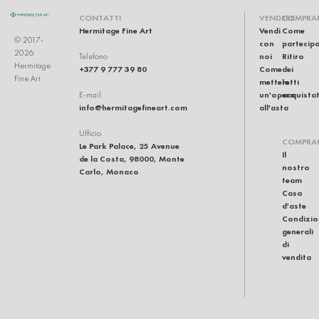
CONTATTI
VENDERE
COMPRA
Hermitage Fine Art
Vendi
Come
© 2017-
con
partecip
2026
noi
Ritiro
Telefono
Hermitage
+377 9 777 39 80
Come
dei
Fine Art
mettere
lotti
un'opera
acquistat
E-mail
info@hermitagefineart.com
all'asta
Ufficio
COMPRA
Le Park Palace, 25 Avenue
Il
de la Costa, 98000, Monte
nostro
Carlo, Monaco
team
Casa
d'aste
Condizio
generali
di
vendita