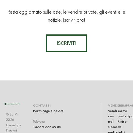
Resta aggiornato sulle aste, le vendite private, gli eventi e le
notizie. Iscriviti ora!
ISCRIVITI
CONTATTI
VENDERE
COMPRA
Hermitage Fine Art
Vendi
Come
© 2017-
con
partecip
2026
noi
Ritiro
Telefono
Hermitage
+377 9 777 39 80
Come
dei
Fine Art
mettere
lotti