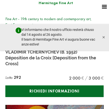
Hermitage Fine Art
Fine Art - 19th century to modern and contemporary art,
East European art
Vi informiamo che il nostro ufficio resterà chiuso
mercoledì 8 marzo 2023 - 14:30
dal 14 agosto al 26 agosto.
×
lotto precedente
lotto prossimo
Il team di Hermitage Fine Art vi augura buone vac
anze estive!
VLADIMIR TCHERNYCHEV (B. 1952)
Déposition de la Croix [Deposition from the
Cross]
Lotto
292
2 000
3 000
RICHIEDI INFORMAZIONI