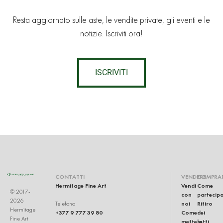
Resta aggiornato sulle aste, le vendite private, gli eventi e le
notizie. Iscriviti ora!
ISCRIVITI
CONTATTI
VENDERE
COMPRA
Hermitage Fine Art
Vendi
Come
© 2017-
con
partecip
2026
noi
Ritiro
Telefono
Hermitage
+377 9 777 39 80
Come
dei
Fine Art
mettere
lotti