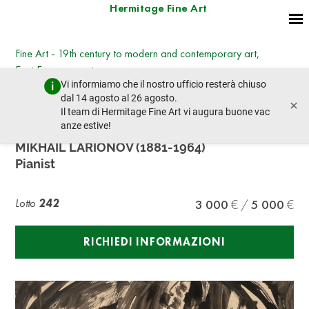
Hermitage Fine Art
Fine Art - 19th century to modern and contemporary art,
East European art
Vi informiamo che il nostro ufficio resterà chiuso
mercoledì 8 marzo 2023 - 14:30
dal 14 agosto al 26 agosto.
×
lotto precedente
lotto prossimo
Il team di Hermitage Fine Art vi augura buone vac
anze estive!
MIKHAIL LARIONOV (1881-1964)
Pianist
Lotto
242
3 000
5 000
RICHIEDI INFORMAZIONI