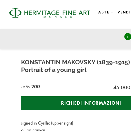
ASTE
VENDI
Fine Art - 19th century to modern and contemporary art, Ea
mercoledì 8 marzo 2023 - 14:30
KONSTANTIN MAKOVSKY (1839-1915)
Portrait of a young girl
Lotto
200
45 000
RICHIEDI INFORMAZIONI
signed in Cyrillic (upper right)
oil on canvas