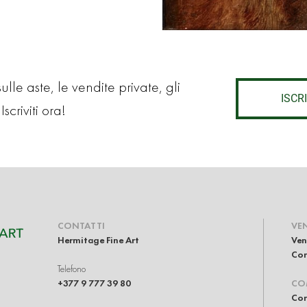
lle aste, le vendite private, gli
ISCRI
Iscriviti ora!
CONTATTI
VE
Hermitage Fine Art
Ven
Com
Telefono
+377 9 777 39 80
CO
Com