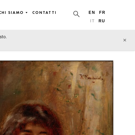
CHI SIAMO
CONTATTI
EN
FR
IT
RU
sto.
lotto precedente
lotto prossimo
×