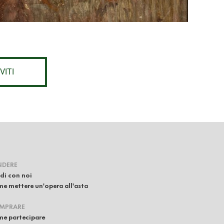
VITI
NDERE
di con noi
e mettere un'opera all'asta
MPRARE
e partecipare