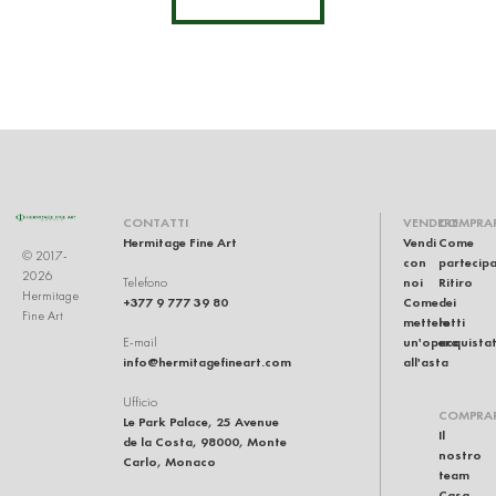
CONTATTI
VENDERE
COMPRA
Hermitage Fine Art
Vendi
Come
© 2017-
con
partecip
2026
noi
Ritiro
Telefono
Hermitage
+377 9 777 39 80
Come
dei
Fine Art
mettere
lotti
un'opera
acquistat
E-mail
info@hermitagefineart.com
all'asta
Ufficio
COMPRA
Le Park Palace, 25 Avenue
Il
de la Costa, 98000, Monte
nostro
Carlo, Monaco
team
Casa