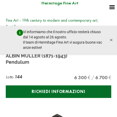
Hermitage Fine Art
Fine Art - 19th century to modern and contemporary art,
East European art
Vi informiamo che il nostro ufficio resterà chiuso
mercoledì 8 marzo 2023 - 14:30
dal 14 agosto al 26 agosto.
×
lotto precedente
lotto prossimo
Il team di Hermitage Fine Art vi augura buone vac
anze estive!
ALBIN MÜLLER (1871-1943)
Pendulum
Lotto
144
6 300
6 700
RICHIEDI INFORMAZIONI