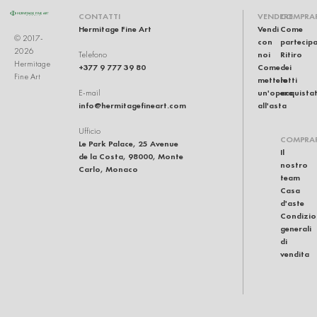
CONTATTI
VENDERE
COMPRA
Hermitage Fine Art
Vendi
Come
© 2017-
con
partecip
2026
noi
Ritiro
Telefono
Hermitage
+377 9 777 39 80
Come
dei
Fine Art
mettere
lotti
un'opera
acquistat
E-mail
info@hermitagefineart.com
all'asta
Ufficio
COMPRA
Le Park Palace, 25 Avenue
Il
de la Costa, 98000, Monte
nostro
Carlo, Monaco
team
Casa
d'aste
Condizio
generali
di
vendita