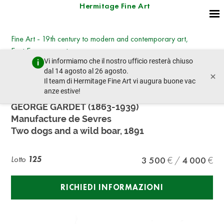
Hermitage Fine Art
Fine Art - 19th century to modern and contemporary art,
East European art
Vi informiamo che il nostro ufficio resterà chiuso
mercoledì 8 marzo 2023 - 14:30
dal 14 agosto al 26 agosto.
×
lotto precedente
lotto prossimo
Il team di Hermitage Fine Art vi augura buone vac
anze estive!
GEORGE GARDET (1863-1939)
Manufacture de Sevres
Two dogs and a wild boar, 1891
Lotto
125
3 500
4 000
RICHIEDI INFORMAZIONI