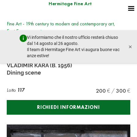
Hermitage Fine Art
Fine Art - 19th century to modern and contemporary art,
East European art
Vi informiamo che il nostro ufficio resterà chiuso
mercoledì 8 marzo 2023 - 14:30
dal 14 agosto al 26 agosto.
×
lotto precedente
lotto prossimo
Il team di Hermitage Fine Art vi augura buone vac
anze estive!
VLADIMIR KARA (B. 1956)
Dining scene
Lotto
117
200
300
RICHIEDI INFORMAZIONI