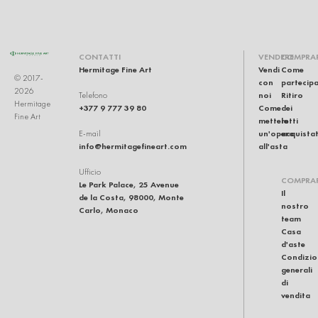
CONTATTI
VENDERE
COMPRA
Hermitage Fine Art
Vendi
Come
© 2017-
con
partecip
2026
noi
Ritiro
Telefono
Hermitage
+377 9 777 39 80
Come
dei
Fine Art
mettere
lotti
un'opera
acquistat
E-mail
info@hermitagefineart.com
all'asta
Ufficio
COMPRA
Le Park Palace, 25 Avenue
Il
de la Costa, 98000, Monte
nostro
Carlo, Monaco
team
Casa
d'aste
Condizio
generali
di
vendita