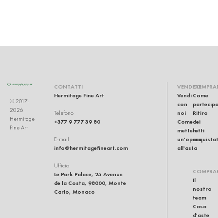
CONTATTI
VENDERE
COMPRA
Hermitage Fine Art
Vendi
Come
© 2017-
con
partecip
2026
noi
Ritiro
Telefono
Hermitage
+377 9 777 39 80
Come
dei
Fine Art
mettere
lotti
un'opera
acquistat
E-mail
info@hermitagefineart.com
all'asta
Ufficio
COMPRA
Le Park Palace, 25 Avenue
Il
de la Costa, 98000, Monte
nostro
Carlo, Monaco
team
Casa
d'aste