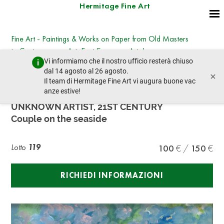
Hermitage Fine Art
Fine Art - Paintings & Works on Paper from Old Masters
to Contemporary Art, East European Art, Icons
Vi informiamo che il nostro ufficio resterà chiuso
sabato 29 ottobre 2022 - 14:00
dal 14 agosto al 26 agosto.
×
lotto precedente
lotto prossimo
Il team di Hermitage Fine Art vi augura buone vac
anze estive!
UNKNOWN ARTIST, 21ST CENTURY
Couple on the seaside
Lotto
119
100
150
RICHIEDI INFORMAZIONI