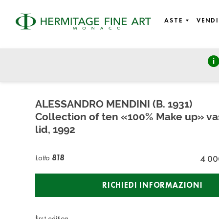
ASTE
VENDI
Fine Art, Design and Objects of Vertu
sabato 26 marzo 2022 - 14:00
ALESSANDRO MENDINI (B. 1931)
Collection of ten «100% Make up» va
lid, 1992
Lotto
818
4 00
RICHIEDI INFORMAZIONI
first edition