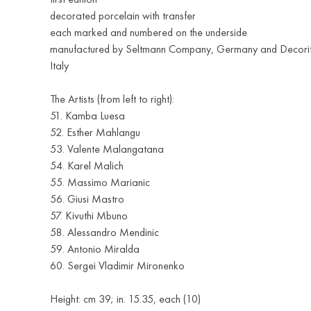
decorated porcelain with transfer
each marked and numbered on the underside
manufactured by Seltmann Company, Germany and Decorital
Italy
The Artists (from left to right):
51. Kamba Luesa
52. Esther Mahlangu
53. Valente Malangatana
54. Karel Malich
55. Massimo Marianic
56. Giusi Mastro
57. Kivuthi Mbuno
58. Alessandro Mendinic
59. Antonio Miralda
60. Sergei Vladimir Mironenko
Height: cm 39; in. 15.35, each (10)