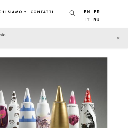
CHI SIAMO
CONTATTI
EN
FR
IT
RU
sto.
lotto precedente
lotto prossimo
×