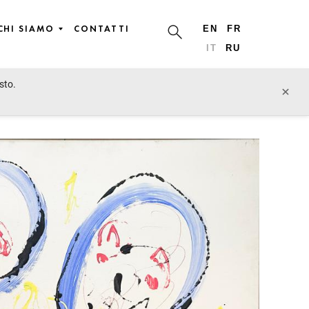
CHI SIAMO
CONTATTI
EN
FR
IT
RU
sto.
lotto precedente
lotto prossimo
×