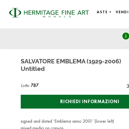
ASTE
VENDI
Fine Art, Design and Objects of Vertu
sabato 26 marzo 2022 - 14:00
SALVATORE EMBLEMA (1929-2006)
Untitled
Lotto
787
RICHIEDI INFORMAZIONI
signed and dated ‘Emblema anno 2001’ (lower left)
mixed media on canvas