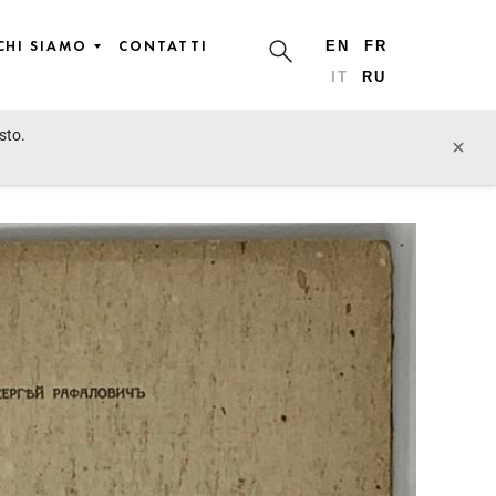
CHI SIAMO
CONTATTI
EN
FR
IT
RU
sto.
lotto precedente
lotto prossimo
×