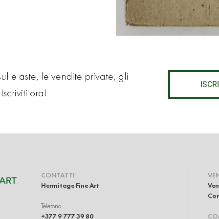
lle aste, le vendite private, gli
ISCRI
Iscriviti ora!
CONTATTI
VE
Hermitage Fine Art
Ven
Com
Telefono
+377 9 777 39 80
CO