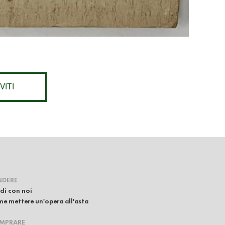
VITI
NDERE
di con noi
e mettere un'opera all'asta
MPRARE