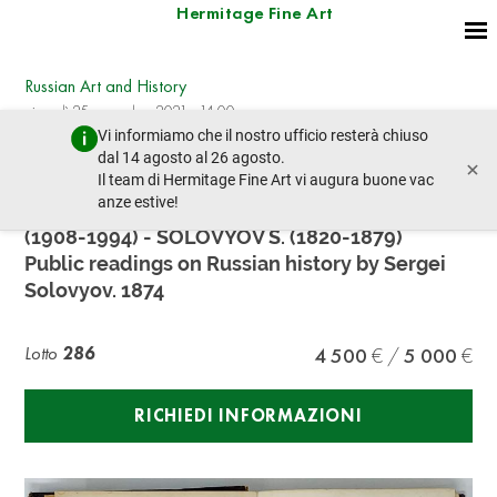
Hermitage Fine Art
Russian Art and History
giovedì 25 novembre 2021 - 14:00
Vi informiamo che il nostro ufficio resterà chiuso
lotto precedente
lotto prossimo
dal 14 agosto al 26 agosto.
×
Il team di Hermitage Fine Art vi augura buone vac
anze estive!
FROM THE COLLECTION OF D. SOLOZHEV
(1908-1994) - SOLOVYOV S. (1820-1879)
Public readings on Russian history by Sergei
Solovyov. 1874
Lotto
286
4 500
5 000
RICHIEDI INFORMAZIONI