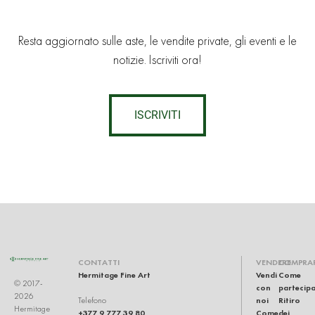
Resta aggiornato sulle aste, le vendite private, gli eventi e le
notizie. Iscriviti ora!
ISCRIVITI
CONTATTI
VENDERE
COMPRA
Hermitage Fine Art
Vendi
Come
© 2017-
con
partecip
2026
noi
Ritiro
Telefono
Hermitage
+377 9 777 39 80
Come
dei