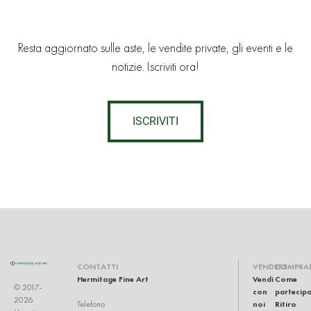
Resta aggiornato sulle aste, le vendite private, gli eventi e le
notizie. Iscriviti ora!
ISCRIVITI
CONTATTI
VENDERE
COMPRA
Hermitage Fine Art
Vendi
Come
© 2017-
con
partecip
2026
noi
Ritiro
Telefono