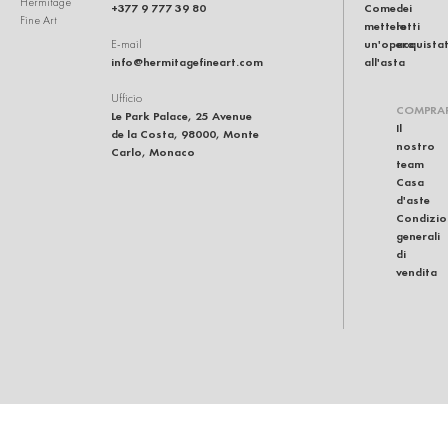
Hermitage
+377 9 777 39 80
Come
dei
Fine Art
mettere
lotti
un'opera
acquistat
E-mail
info@hermitagefineart.com
all'asta
Ufficio
COMPRA
Le Park Palace, 25 Avenue
Il
de la Costa, 98000, Monte
nostro
Carlo, Monaco
team
Casa
d'aste
Condizio
generali
di
vendita