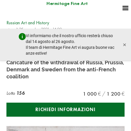
Hermitage Fine Art
Russian Art and History
giovedì 25 novembre 2021 - 14:00
Vi informiamo che il nostro ufficio resterà chiuso
lotto precedente
lotto prossimo
dal 14 agosto al 26 agosto.
×
Il team di Hermitage Fine Art vi augura buone vac
anze estive!
UNKNOWN ARTIST
Caricature of the withdrawal of Russia, Prussia,
Denmark and Sweden from the anti-French
coalition
Lotto
156
1 000
1 200
RICHIEDI INFORMAZIONI