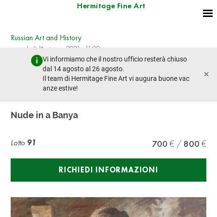
Hermitage Fine Art
Russian Art and History
mercoledì 16 giugno 2021 - 11:00
Vi informiamo che il nostro ufficio resterà chiuso
lotto precedente
lotto prossimo
dal 14 agosto al 26 agosto.
×
Il team di Hermitage Fine Art vi augura buone vac
anze estive!
Vitaliy Alekseevich Baranenko (1965)
Nude in a Banya
Lotto
91
700
800
RICHIEDI INFORMAZIONI