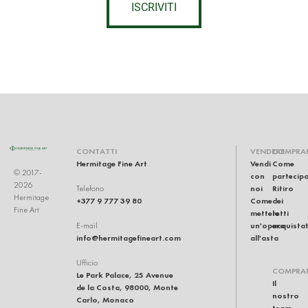
ISCRIVITI
CONTATTI
VENDERE
COMPRA
Hermitage Fine Art
Vendi
Come
© 2017-
con
partecip
2026
noi
Ritiro
Telefono
Hermitage
+377 9 777 39 80
Come
dei
Fine Art
mettere
lotti
un'opera
acquistat
E-mail
info@hermitagefineart.com
all'asta
Ufficio
COMPRA
Le Park Palace, 25 Avenue
Il
de la Costa, 98000, Monte
nostro
Carlo, Monaco
team