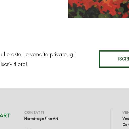
lle aste, le vendite private, gli
ISCRI
Iscriviti ora!
CONTATTI
VE
Hermitage Fine Art
Ven
Com