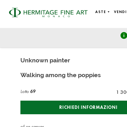
ASTE
VENDI
Russian Art and History
mercoledì 16 giugno 2021 - 11:00
Unknown painter
Walking among the poppies
Lotto
69
1 30
RICHIEDI INFORMAZIONI
oil on canvas