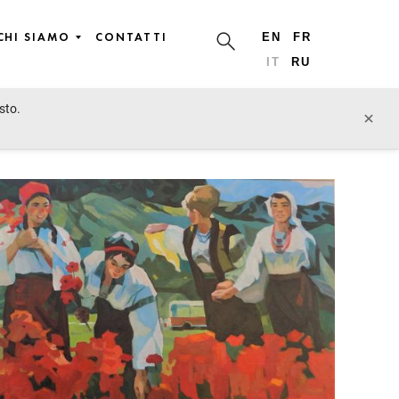
CHI SIAMO
CONTATTI
EN
FR
IT
RU
sto.
lotto precedente
lotto prossimo
×