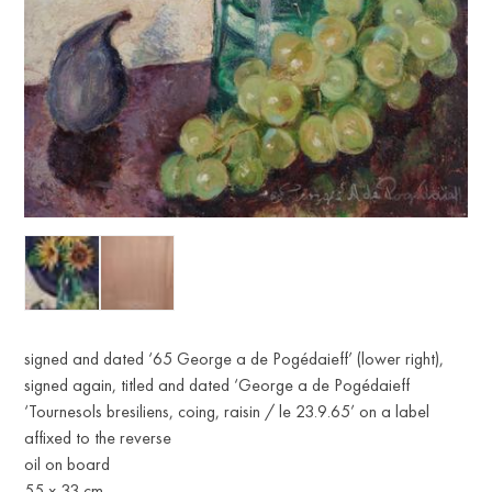
signed and dated ‘65 George a de Pogédaieff’ (lower right),
signed again, titled and dated ‘George a de Pogédaieff
‘Tournesols bresiliens, coing, raisin / le 23.9.65’ on a label
affixed to the reverse
oil on board
55 x 33 cm