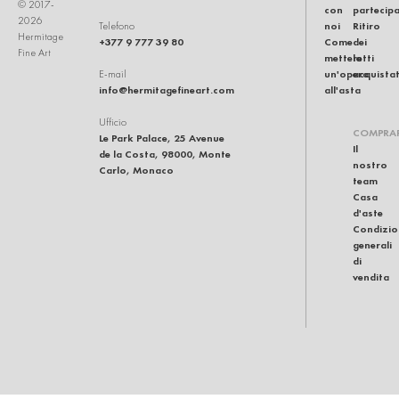
© 2017-
con
partecip
2026
noi
Ritiro
Telefono
Hermitage
+377 9 777 39 80
Come
dei
Fine Art
mettere
lotti
un'opera
acquistat
E-mail
info@hermitagefineart.com
all'asta
Ufficio
COMPRA
Le Park Palace, 25 Avenue
Il
de la Costa, 98000, Monte
nostro
Carlo, Monaco
team
Casa
d'aste
Condizio
generali
di
vendita