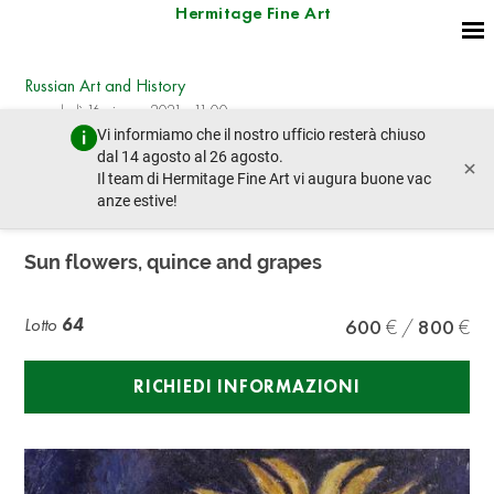
Hermitage Fine Art
Russian Art and History
mercoledì 16 giugno 2021 - 11:00
Vi informiamo che il nostro ufficio resterà chiuso
lotto precedente
lotto prossimo
dal 14 agosto al 26 agosto.
×
Il team di Hermitage Fine Art vi augura buone vac
anze estive!
GEORGES POGEDAIEFF (1899-1971)
Sun flowers, quince and grapes
Lotto
64
600
800
RICHIEDI INFORMAZIONI