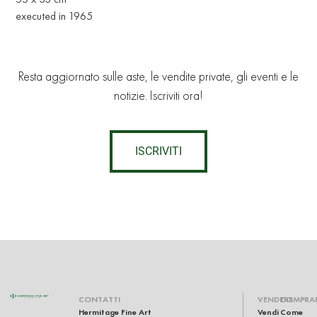
executed in 1965
Resta aggiornato sulle aste, le vendite private, gli eventi e le
notizie. Iscriviti ora!
ISCRIVITI
CONTATTI
VENDERE
COMPRA
Hermitage Fine Art
Vendi
Come