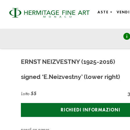
ASTE
VENDI
Russian Art and History
mercoledì 16 giugno 2021 - 11:00
ERNST NEIZVESTNY (1925-2016)
signed ‘E.Neizvestny’ (lower right)
Lotto
55
RICHIEDI INFORMAZIONI
pencil on paper