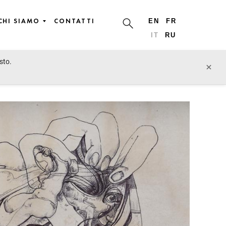
CHI SIAMO
CONTATTI
EN
FR
IT
RU
sto.
lotto precedente
lotto prossimo
×