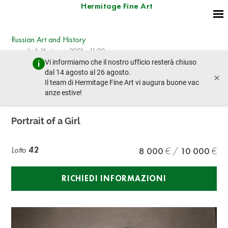
Hermitage Fine Art
Russian Art and History
mercoledì 16 giugno 2021 - 11:00
Vi informiamo che il nostro ufficio resterà chiuso
lotto precedente
lotto prossimo
dal 14 agosto al 26 agosto.
×
Il team di Hermitage Fine Art vi augura buone vac
anze estive!
UNKNOWN ARTIST, LATE 19TH CENTURY
Portrait of a Girl
Lotto
42
8 000
10 000
RICHIEDI INFORMAZIONI