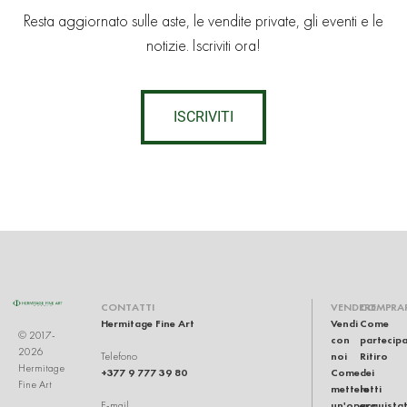
Resta aggiornato sulle aste, le vendite private, gli eventi e le
notizie. Iscriviti ora!
ISCRIVITI
CONTATTI
VENDERE
COMPRA
Hermitage Fine Art
Vendi
Come
© 2017-
con
partecip
2026
noi
Ritiro
Telefono
Hermitage
+377 9 777 39 80
Come
dei
Fine Art
mettere
lotti
un'opera
acquistat
E-mail