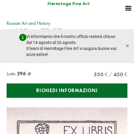
Hermitage Fine Art
Russian Art and History
mercoledì 16 giugno 2021 - 11:00
Vi informiamo che il nostro ufficio resterà chiuso
lotto precedente
lotto prossimo
dal 14 agosto al 26 agosto.
×
Il team di Hermitage Fine Art vi augura buone vac
anze estive!
MILASHEVSKY VLADIMIR (1893-1976) ex libris
Lotto
296
350
450
RICHIEDI INFORMAZIONI