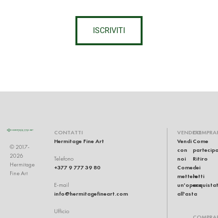
ISCRIVITI
CONTATTI
VENDERE
COMPRA
Hermitage Fine Art
Vendi
Come
© 2017-
con
partecip
2026
noi
Ritiro
Telefono
Hermitage
+377 9 777 39 80
Come
dei
Fine Art
mettere
lotti
un'opera
acquistat
E-mail
info@hermitagefineart.com
all'asta
Ufficio
COMPRA