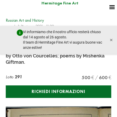
Hermitage Fine Art
Russian Art and History
mercoledì 16 giugno 2021 - 11:00
Vi informiamo che il nostro ufficio resterà chiuso
lotto precedente
lotto prossimo
dal 14 agosto al 26 agosto.
×
Il team di Hermitage Fine Art vi augura buone vac
anze estive!
THE RIOTERS OF RUSSIA
by Otto von Courcelles; poems by Mishenka
Giftman.
Lotto
291
500
600
RICHIEDI INFORMAZIONI