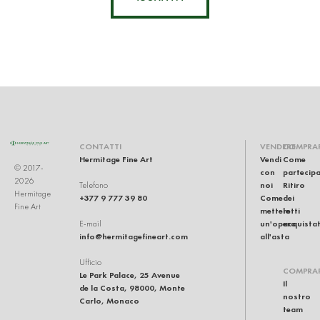
CONTATTI
VENDERE
COMPRA
Hermitage Fine Art
Vendi
Come
© 2017-
con
partecip
2026
noi
Ritiro
Telefono
Hermitage
+377 9 777 39 80
Come
dei
Fine Art
mettere
lotti
un'opera
acquistat
E-mail
info@hermitagefineart.com
all'asta
Ufficio
COMPRA
Le Park Palace, 25 Avenue
Il
de la Costa, 98000, Monte
nostro
Carlo, Monaco
team