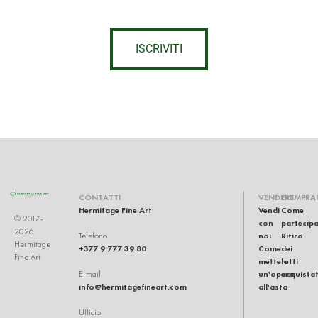
ISCRIVITI
CONTATTI
VENDERE
COMPRA
Hermitage Fine Art
Vendi
Come
© 2017-
con
partecip
2026
noi
Ritiro
Telefono
Hermitage
+377 9 777 39 80
Come
dei
Fine Art
mettere
lotti
un'opera
acquistat
E-mail
info@hermitagefineart.com
all'asta
Ufficio