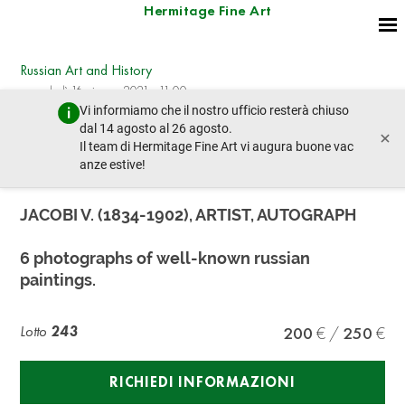
Hermitage Fine Art
Russian Art and History
mercoledì 16 giugno 2021 - 11:00
Vi informiamo che il nostro ufficio resterà chiuso
lotto precedente
lotto prossimo
dal 14 agosto al 26 agosto.
×
Il team di Hermitage Fine Art vi augura buone vac
anze estive!
LAZOVSKY G., PHOTOGRAPHER, AUTOGRAPH
JACOBI V. (1834-1902), ARTIST, AUTOGRAPH
6 photographs of well-known russian
paintings.
Lotto
243
200
250
RICHIEDI INFORMAZIONI