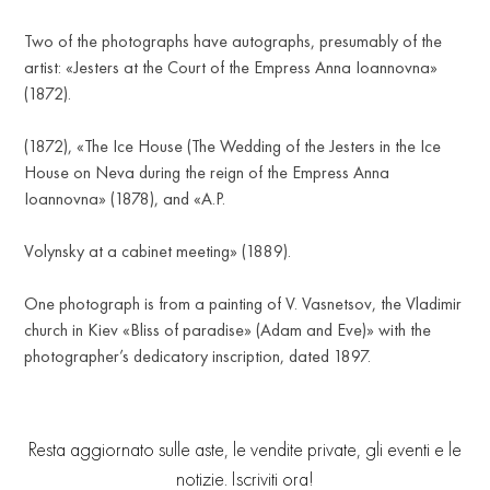
Two of the photographs have autographs, presumably of the
artist: «Jesters at the Court of the Empress Anna Ioannovna»
(1872).
(1872), «The Ice House (The Wedding of the Jesters in the Ice
House on Neva during the reign of the Empress Anna
Ioannovna» (1878), and «A.P.
Volynsky at a cabinet meeting» (1889).
One photograph is from a painting of V. Vasnetsov, the Vladimir
church in Kiev «Bliss of paradise» (Adam and Eve)» with the
photographer’s dedicatory inscription, dated 1897.
Resta aggiornato sulle aste, le vendite private, gli eventi e le
notizie. Iscriviti ora!