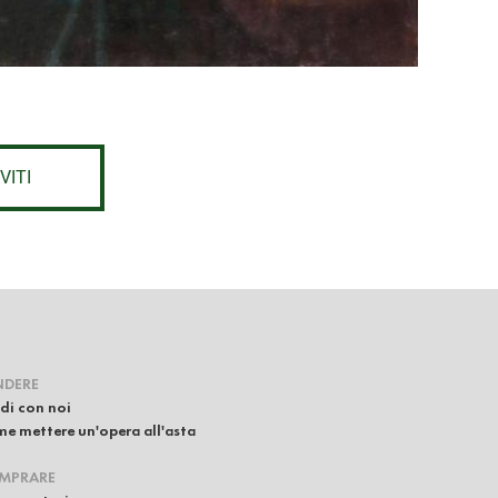
VITI
NDERE
di con noi
e mettere un'opera all'asta
MPRARE