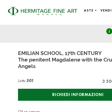
ASTE
VENDI
Old Masters, Fine Art
giovedì 17 giugno 2021 - 11:00
EMILIAN SCHOOL, 17th CENTURY
The penitent Magdalene with the Cru
Angels
Lotto
501
3 50
RICHIEDI INFORMAZIONI
Oil on canvas