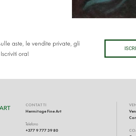
lle aste, le vendite private, gli
ISCRI
Iscriviti ora!
CONTATTI
VE
Hermitage Fine Art
Ven
Com
Telefono
+377 9 777 39 80
CO