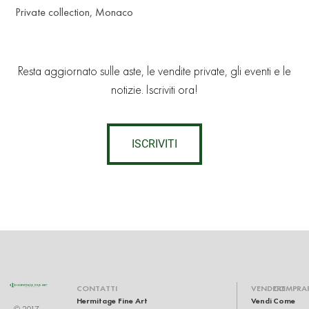
Private collection, Monaco
Resta aggiornato sulle aste, le vendite private, gli eventi e le
notizie. Iscriviti ora!
ISCRIVITI
CONTATTI
VENDERE
COMPRA
Hermitage Fine Art
Vendi
Come
© 2017-