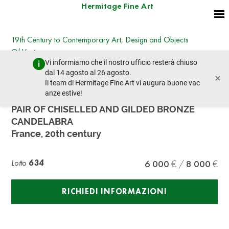
Hermitage Fine Art
19th Century to Contemporary Art, Design and Objects
Of Vertu
Vi informiamo che il nostro ufficio resterà chiuso
giovedì 17 giugno 2021 - 11:00
dal 14 agosto al 26 agosto.
×
lotto precedente
lotto prossimo
Il team di Hermitage Fine Art vi augura buone vac
anze estive!
PAIR OF CHISELLED AND GILDED BRONZE
CANDELABRA
France, 20th century
Lotto
634
6 000
8 000
RICHIEDI INFORMAZIONI