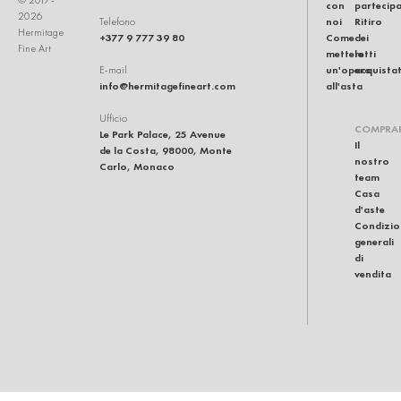
con
partecip
2026
noi
Ritiro
Telefono
Hermitage
+377 9 777 39 80
Come
dei
Fine Art
mettere
lotti
un'opera
acquistat
E-mail
info@hermitagefineart.com
all'asta
Ufficio
COMPRA
Le Park Palace, 25 Avenue
Il
de la Costa, 98000, Monte
nostro
Carlo, Monaco
team
Casa
d'aste
Condizio
generali
di
vendita