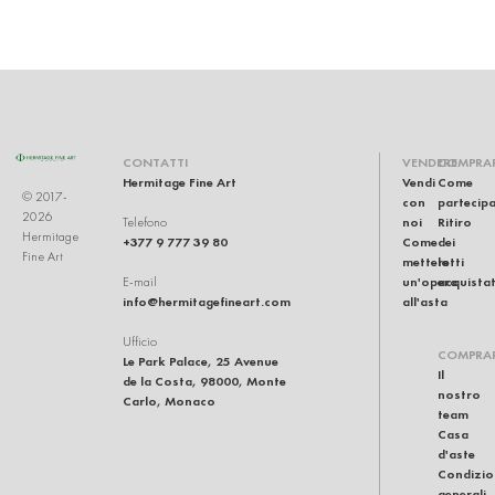
CONTATTI
VENDERE
COMPRA
Hermitage Fine Art
Vendi
Come
© 2017-
con
partecip
2026
noi
Ritiro
Telefono
Hermitage
+377 9 777 39 80
Come
dei
Fine Art
mettere
lotti
un'opera
acquistat
E-mail
info@hermitagefineart.com
all'asta
Ufficio
COMPRA
Le Park Palace, 25 Avenue
Il
de la Costa, 98000, Monte
nostro
Carlo, Monaco
team
Casa
d'aste
Condizio
generali