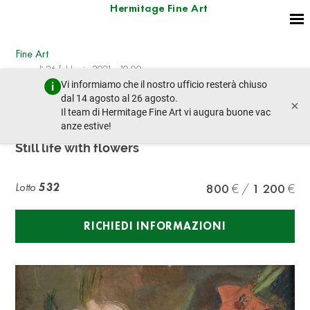
Hermitage Fine Art
Fine Art
venerdì 26 febbraio 2021 - 10:00
Vi informiamo che il nostro ufficio resterà chiuso
lotto precedente
lotto prossimo
dal 14 agosto al 26 agosto.
×
Il team di Hermitage Fine Art vi augura buone vac
anze estive!
ANDRÉ FAVORY (1889-1937)
Still life with flowers
Lotto
532
800
1 200
RICHIEDI INFORMAZIONI