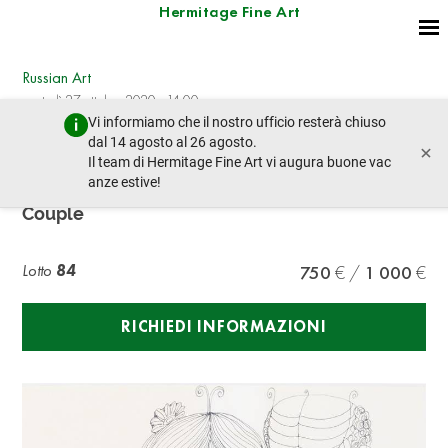
Hermitage Fine Art
Russian Art
martedì 27 ottobre 2020 - 14:00
Vi informiamo che il nostro ufficio resterà chiuso
lotto precedente
lotto prossimo
dal 14 agosto al 26 agosto.
×
Il team di Hermitage Fine Art vi augura buone vac
anze estive!
VADIM SIDUR (1924-1986)
Couple
Lotto
84
750
1 000
RICHIEDI INFORMAZIONI