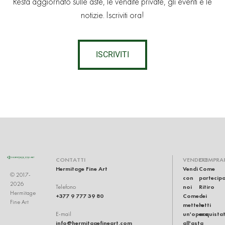
Resta aggiornato sulle aste, le vendite private, gli eventi e le
notizie. Iscriviti ora!
ISCRIVITI
CONTATTI
VENDERE
COMPRA
Hermitage Fine Art
Vendi
Come
© 2017-
con
partecip
2026
noi
Ritiro
Telefono
Hermitage
+377 9 777 39 80
Come
dei
Fine Art
mettere
lotti
un'opera
acquistat
E-mail
info@hermitagefineart.com
all'asta