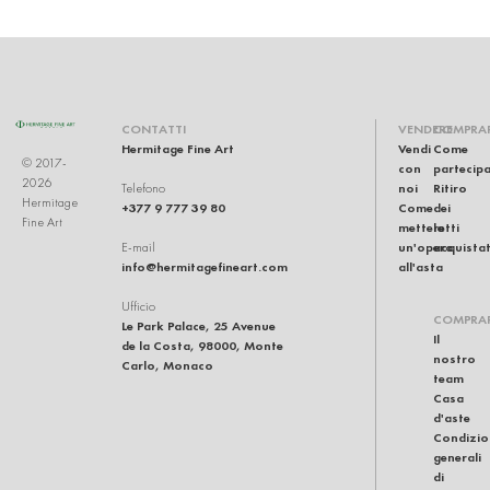
CONTATTI
VENDERE
COMPRA
Hermitage Fine Art
Vendi
Come
© 2017-
con
partecip
2026
noi
Ritiro
Telefono
Hermitage
+377 9 777 39 80
Come
dei
Fine Art
mettere
lotti
un'opera
acquistat
E-mail
info@hermitagefineart.com
all'asta
Ufficio
COMPRA
Le Park Palace, 25 Avenue
Il
de la Costa, 98000, Monte
nostro
Carlo, Monaco
team
Casa
d'aste
Condizio
generali
di