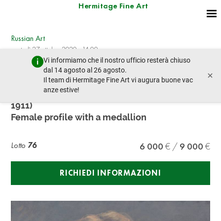
Hermitage Fine Art
Russian Art
martedì 27 ottobre 2020 - 14:00
Vi informiamo che il nostro ufficio resterà chiuso
lotto precedente
lotto prossimo
dal 14 agosto al 26 agosto.
×
Il team di Hermitage Fine Art vi augura buone vac
anze estive!
FEDOR PETROVICH TCHOUMAKOFF (1823-
1911)
Female profile with a medallion
Lotto
76
6 000
9 000
RICHIEDI INFORMAZIONI