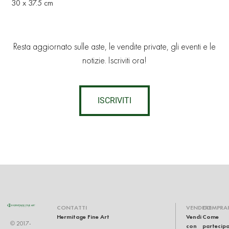
30 х 37.5 cm
Resta aggiornato sulle aste, le vendite private, gli eventi e le
notizie. Iscriviti ora!
ISCRIVITI
CONTATTI
VENDERE
COMPRA
Hermitage Fine Art
Vendi
Come
© 2017-
con
partecip