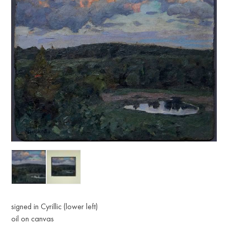
signed in Cyrillic (lower left)
oil on canvas