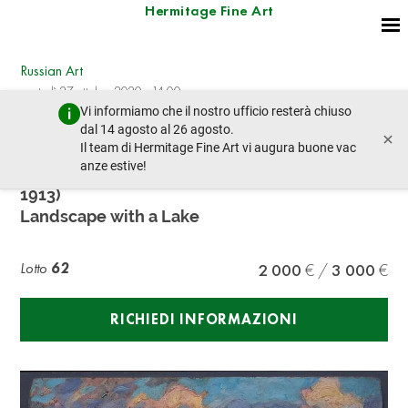
Hermitage Fine Art
Russian Art
martedì 27 ottobre 2020 - 14:00
Vi informiamo che il nostro ufficio resterà chiuso
lotto precedente
lotto prossimo
dal 14 agosto al 26 agosto.
×
Il team di Hermitage Fine Art vi augura buone vac
anze estive!
ALEXANDR INNOKENTIEVICH CHIRKOV (1865-
1913)
Landscape with a Lake
Lotto
62
2 000
3 000
RICHIEDI INFORMAZIONI