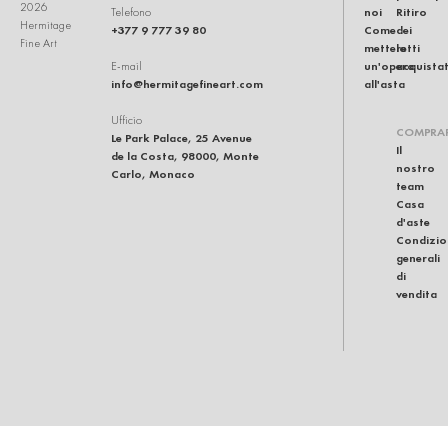
2026
noi
Ritiro
Telefono
Hermitage
+377 9 777 39 80
Come
dei
Fine Art
mettere
lotti
un'opera
acquistat
E-mail
info@hermitagefineart.com
all'asta
Ufficio
COMPRA
Le Park Palace, 25 Avenue
Il
de la Costa, 98000, Monte
nostro
Carlo, Monaco
team
Casa
d'aste
Condizio
generali
di
vendita