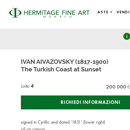
ASTE
VENDI
Russian Art
martedì 27 ottobre 2020 - 14:00
IVAN AIVAZOVSKY (1817-1900)
The Turkish Coast at Sunset
Lotto
4
200 000
RICHIEDI INFORMAZIONI
signed in Cyrillic and dated ‘1851’ (lower right)
oil on canvas