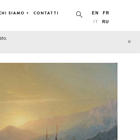
CHI SIAMO
CONTATTI
EN
FR
IT
RU
sto.
lotto precedente
lotto prossimo
×