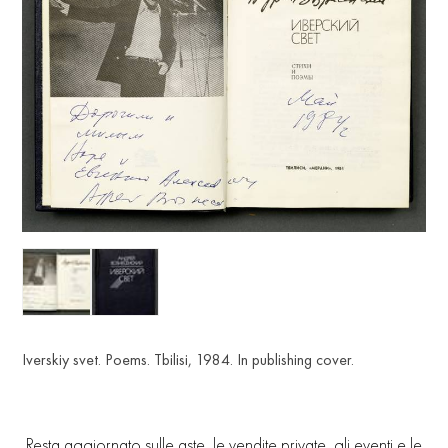
Iverskiy svet. Poems. Tbilisi, 1984. In publishing cover.
Resta aggiornato sulle aste, le vendite private, gli eventi e le