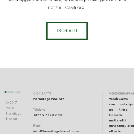
notizie. Iscriviti ora!
ISCRIVITI
CONTATTI
VENDERE
COMPRA
Hermitage Fine Art
Vendi
Come
© 2017-
con
partecip
2026
noi
Ritiro
Telefono
Hermitage
+377 9 777 39 80
Come
dei
Fine Art
mettere
lotti
un'opera
acquistat
E-mail
info@hermitagefineart.com
all'asta