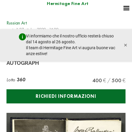
Hermitage Fine Art
Russian Art
martedì 27 ottobre 2020 - 14:00
Vi informiamo che il nostro ufficio resterà chiuso
lotto precedente
dal 14 agosto al 26 agosto.
×
Il team di Hermitage Fine Art vi augura buone vac
anze estive!
VOZNESENSKY ANDREY (1933-2010),
AUTOGRAPH
Lotto
360
400
500
RICHIEDI INFORMAZIONI