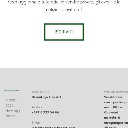
Resta aggiornato sulle aste, le vendite private, gli eventi e le
notizie. Iscriviti ora!
ISCRIVITI
CONTATTI
VENDERE
COMPRA
Hermitage Fine Art
Vendi
Come
© 2017-
con
partecip
2026
noi
Ritiro
Telefono
Hermitage
+377 9 777 39 80
Come
dei
Fine Art
mettere
lotti
un'opera
acquistat
E-mail
info@hermitagefineart.com
all'asta