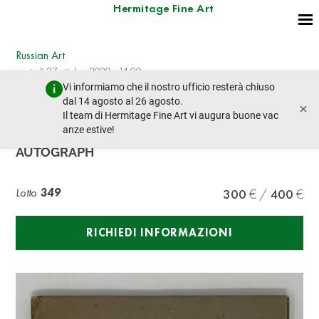
Hermitage Fine Art
Russian Art
martedì 27 ottobre 2020 - 14:00
Vi informiamo che il nostro ufficio resterà chiuso
lotto precedente
lotto prossimo
dal 14 agosto al 26 agosto.
×
Il team di Hermitage Fine Art vi augura buone vac
anze estive!
VELICHKOVSKAYA T.A. (1908-1990),
AUTOGRAPH
Lotto
349
300
400
RICHIEDI INFORMAZIONI