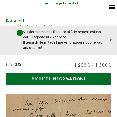
Hermitage Fine Art
Russian Art
martedì 27 ottobre 2020 - 14:00
Vi informiamo che il nostro ufficio resterà chiuso
lotto precedente
lotto prossimo
dal 14 agosto al 26 agosto.
×
Il team di Hermitage Fine Art vi augura buone vac
anze estive!
KUPRIN A.I. (1870-1938), AUTOGRAPH
Lotto
312
1 200
1 500
RICHIEDI INFORMAZIONI