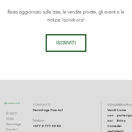
Resta aggiornato sulle aste, le vendite private, gli eventi e le
notizie. Iscriviti ora!
ISCRIVITI
CONTATTI
VENDERE
COMPRA
Hermitage Fine Art
Vendi
Come
© 2017-
con
partecip
2026
noi
Ritiro
Telefono
Hermitage
+377 9 777 39 80
Come
dei
Fine Art
mettere
lotti