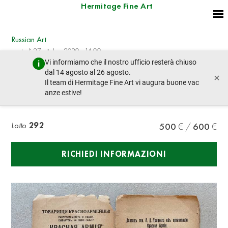
Hermitage Fine Art
Russian Art
martedì 27 ottobre 2020 - 14:00
Vi informiamo che il nostro ufficio resterà chiuso
lotto precedente
lotto prossimo
dal 14 agosto al 26 agosto.
×
Il team di Hermitage Fine Art vi augura buone vac
anze estive!
TROTSKY L.D. (1879-1940)
Lotto
292
500
600
RICHIEDI INFORMAZIONI