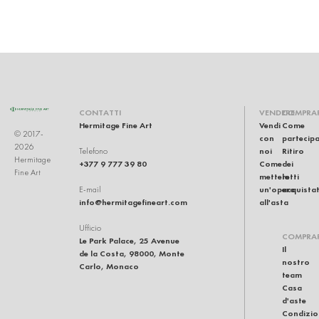
CONTATTI
VENDERE
COMPRA
Hermitage Fine Art
Vendi
Come
© 2017-
con
partecip
2026
noi
Ritiro
Telefono
Hermitage
+377 9 777 39 80
Come
dei
Fine Art
mettere
lotti
un'opera
acquistat
E-mail
info@hermitagefineart.com
all'asta
Ufficio
COMPRA
Le Park Palace, 25 Avenue
Il
de la Costa, 98000, Monte
nostro
Carlo, Monaco
team
Casa
d'aste
Condizio