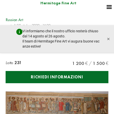
Hermitage Fine Art
Russian Art
martedì 27 ottobre 2020 - 14:00
Vi informiamo che il nostro ufficio resterà chiuso
lotto precedente
lotto prossimo
dal 14 agosto al 26 agosto.
×
Il team di Hermitage Fine Art vi augura buone vac
anze estive!
RUSSIAN EMBASSY
Lotto
231
1 200
1 500
RICHIEDI INFORMAZIONI