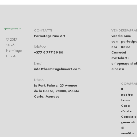
CONTATTI
VENDERE
COMPRA
Hermitage Fine Art
Vendi
Come
© 2017-
con
partecip
2026
noi
Ritiro
Telefono
Hermitage
+377 9 777 39 80
Come
dei
Fine Art
mettere
lotti
un'opera
acquistat
E-mail
info@hermitagefineart.com
all'asta
Ufficio
COMPRA
Le Park Palace, 25 Avenue
Il
de la Costa, 98000, Monte
nostro
Carlo, Monaco
team
Casa
d'aste
Condizio
generali
di
vendita