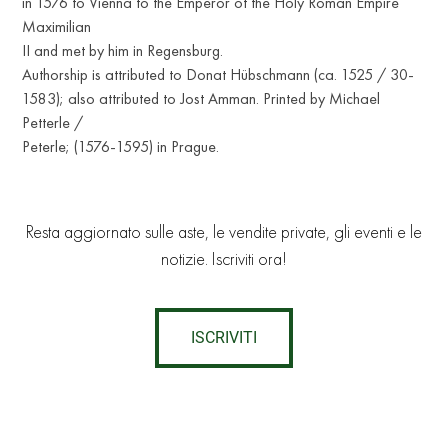
in 1576 to Vienna to the Emperor of the Holy Roman Empire
Maximilian
II and met by him in Regensburg.
Authorship is attributed to Donat Hübschmann (ca. 1525 / 30-
1583); also attributed to Jost Amman. Printed by Michael
Petterle /
Peterle; (1576-1595) in Prague.
Resta aggiornato sulle aste, le vendite private, gli eventi e le
notizie. Iscriviti ora!
ISCRIVITI