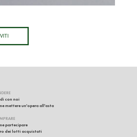
VITI
NDERE
di con noi
e mettere un'opera all'asta
MPRARE
e partecipare
iro dei lotti acquistati