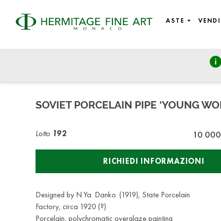
ASTE
VENDI
Russian Art
martedì 27 ottobre 2020 - 14:00
SOVIET PORCELAIN PIPE ‘YOUNG WO
Lotto
192
10 000
RICHIEDI INFORMAZIONI
Designed by N.Ya. Danko. (1919), State Porcelain
Factory, circa 1920 (?)
Porcelain, polychromatic overglaze painting