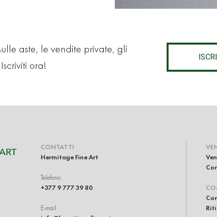
lle aste, le vendite private, gli
ISCRI
Iscriviti ora!
CONTATTI
VE
Hermitage Fine Art
Ven
Com
Telefono
+377 9 777 39 80
CO
Com
E-mail
Rit