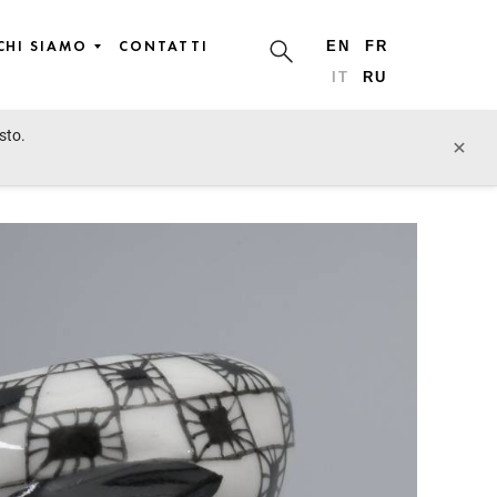
CHI SIAMO
CONTATTI
EN
FR
IT
RU
sto.
lotto precedente
lotto prossimo
×