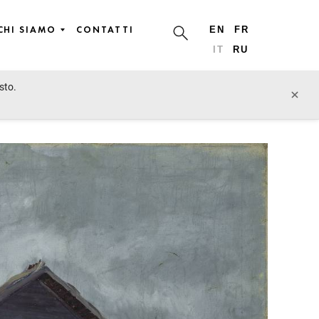
CHI SIAMO
CONTATTI
EN
FR
IT
RU
sto.
lotto precedente
lotto prossimo
×