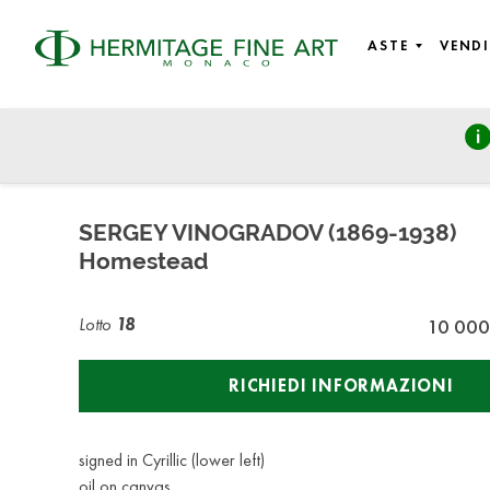
ASTE
VENDI
Russian Art
martedì 27 ottobre 2020 - 14:00
SERGEY VINOGRADOV (1869-1938)
Homestead
Lotto
18
10 000
RICHIEDI INFORMAZIONI
signed in Cyrillic (lower left)
oil on canvas