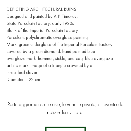
DEPICTING ARCHITECTURAL RUINS
Designed and painted by V. P. Timorev,
State Porcelain Factory, early 1920s
Blank of the Imperial Porcelain Factory
Porcelain, polychromatic overglaze painting
Mark: green underglaze of the Imperial Porcelain Factory
covered by a green diamond; hand painted blue
overglaze mark: hammer, sickle, and cog; blue overglaze
artist’s mark: image of a triangle crowned by a
three-leaf clover
Diameter – 22 cm
Resta aggiornato sulle aste, le vendite private, gli eventi e le
notizie. Iscriviti ora!