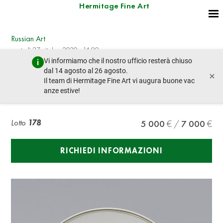
Hermitage Fine Art
Russian Art
martedì 27 ottobre 2020 - 14:00
Vi informiamo che il nostro ufficio resterà chiuso
lotto precedente
lotto prossimo
dal 14 agosto al 26 agosto.
×
Il team di Hermitage Fine Art vi augura buone vac
anze estive!
SOVIET PORCELAIN PLATE
Lotto
178
5 000
7 000
RICHIEDI INFORMAZIONI