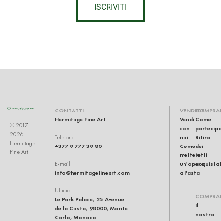
ISCRIVITI
CONTATTI
VENDERE
COMPRA
Hermitage Fine Art
Vendi
Come
© 2017-
con
partecip
2026
noi
Ritiro
Telefono
Hermitage
+377 9 777 39 80
Come
dei
Fine Art
mettere
lotti
un'opera
acquistat
E-mail
info@hermitagefineart.com
all'asta
Ufficio
COMPRA
Le Park Palace, 25 Avenue
Il
de la Costa, 98000, Monte
nostro
Carlo, Monaco