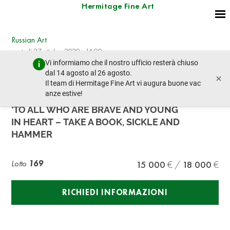
Hermitage Fine Art
Russian Art
martedì 27 ottobre 2020 - 14:00
Vi informiamo che il nostro ufficio resterà chiuso
lotto precedente
lotto prossimo
dal 14 agosto al 26 agosto.
×
Il team di Hermitage Fine Art vi augura buone vac
anze estive!
SOVIET PORCELAIN PROPAGANDA PLATE
‘TO ALL WHO ARE BRAVE AND YOUNG
IN HEART – TAKE A BOOK, SICKLE AND
HAMMER
Lotto
169
15 000
18 000
RICHIEDI INFORMAZIONI