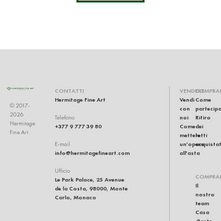
CONTATTI
VENDERE
COMPRA
Hermitage Fine Art
Vendi
Come
© 2017-
con
partecip
2026
noi
Ritiro
Telefono
Hermitage
+377 9 777 39 80
Come
dei
Fine Art
mettere
lotti
un'opera
acquistat
E-mail
info@hermitagefineart.com
all'asta
Ufficio
COMPRA
Le Park Palace, 25 Avenue
Il
de la Costa, 98000, Monte
nostro
Carlo, Monaco
team
Casa
d'aste