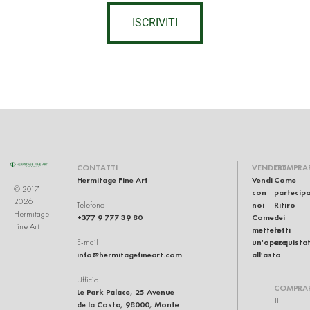
ISCRIVITI
CONTATTI
VENDERE
COMPRA
Hermitage Fine Art
Vendi
Come
© 2017-
con
partecip
2026
noi
Ritiro
Telefono
Hermitage
+377 9 777 39 80
Come
dei
Fine Art
mettere
lotti
un'opera
acquistat
E-mail
info@hermitagefineart.com
all'asta
Ufficio
COMPRA
Le Park Palace, 25 Avenue
Il
de la Costa, 98000, Monte