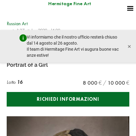
Hermitage Fine Art
Russian Art
martedì 27 ottobre 2020 - 14:00
Vi informiamo che il nostro ufficio resterà chiuso
lotto precedente
lotto prossimo
dal 14 agosto al 26 agosto.
×
Il team di Hermitage Fine Art vi augura buone vac
anze estive!
RUSSIAN SCHOOL, LATE 19TH CENTURY
Portrait of a Girl
Lotto
16
8 000
10 000
RICHIEDI INFORMAZIONI