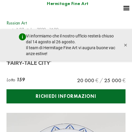
Hermitage Fine Art
Russian Art
martedì 27 ottobre 2020 - 14:00
Vi informiamo che il nostro ufficio resterà chiuso
lotto precedente
lotto prossimo
dal 14 agosto al 26 agosto.
×
Il team di Hermitage Fine Art vi augura buone vac
anze estive!
SOVIET PORCELAIN PLATE
‘FAIRY-TALE CITY’
Lotto
159
20 000
25 000
RICHIEDI INFORMAZIONI