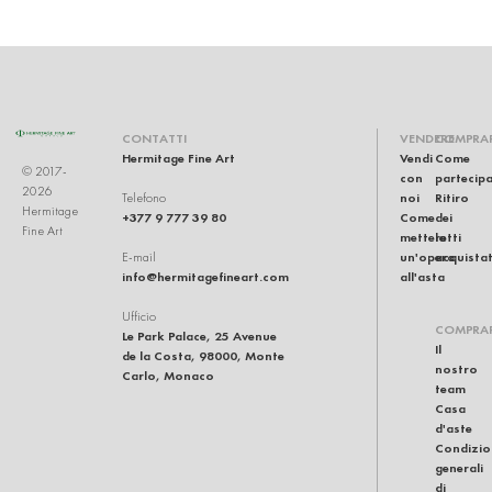
CONTATTI
VENDERE
COMPRA
Hermitage Fine Art
Vendi
Come
© 2017-
con
partecip
2026
noi
Ritiro
Telefono
Hermitage
+377 9 777 39 80
Come
dei
Fine Art
mettere
lotti
un'opera
acquistat
E-mail
info@hermitagefineart.com
all'asta
Ufficio
COMPRA
Le Park Palace, 25 Avenue
Il
de la Costa, 98000, Monte
nostro
Carlo, Monaco
team
Casa
d'aste
Condizio
generali
di