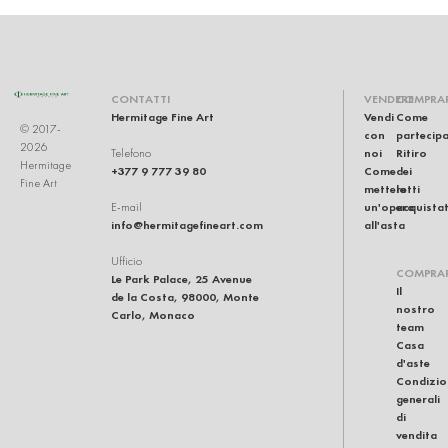
CONTATTI
VENDERE
COMPRA
Hermitage Fine Art
Vendi
Come
© 2017-
con
partecip
2026
noi
Ritiro
Telefono
Hermitage
+377 9 777 39 80
Come
dei
Fine Art
mettere
lotti
un'opera
acquistat
E-mail
info@hermitagefineart.com
all'asta
Ufficio
COMPRA
Le Park Palace, 25 Avenue
Il
de la Costa, 98000, Monte
nostro
Carlo, Monaco
team
Casa
d'aste
Condizio
generali
di
vendita