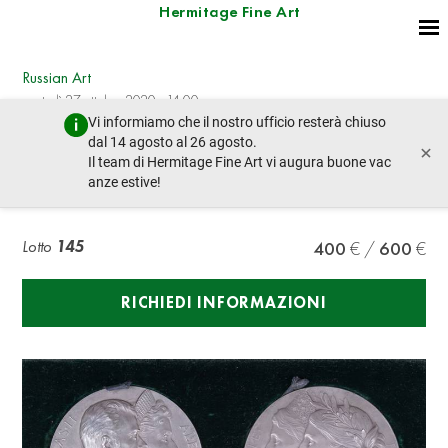
Hermitage Fine Art
Russian Art
martedì 27 ottobre 2020 - 14:00
Vi informiamo che il nostro ufficio resterà chiuso
lotto precedente
lotto prossimo
dal 14 agosto al 26 agosto.
×
Il team di Hermitage Fine Art vi augura buone vac
anze estive!
TWO BRONZE MEDALS
Lotto
145
400
600
RICHIEDI INFORMAZIONI