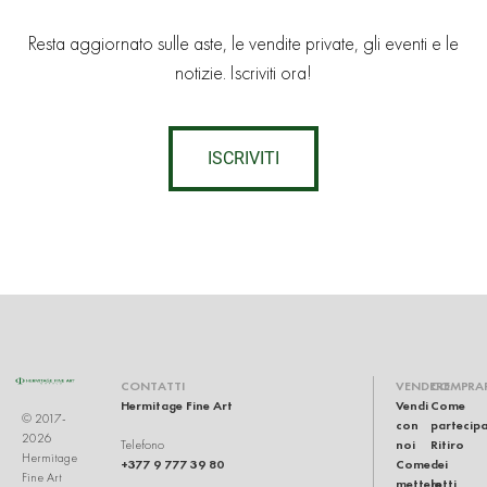
Resta aggiornato sulle aste, le vendite private, gli eventi e le
notizie. Iscriviti ora!
ISCRIVITI
CONTATTI
VENDERE
COMPRA
Hermitage Fine Art
Vendi
Come
© 2017-
con
partecip
2026
noi
Ritiro
Telefono
Hermitage
+377 9 777 39 80
Come
dei
Fine Art
mettere
lotti