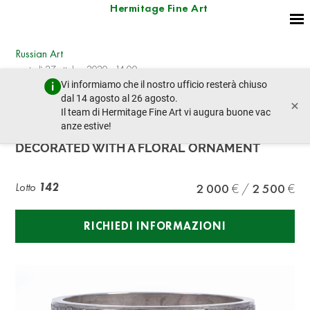
Hermitage Fine Art
Russian Art
martedì 27 ottobre 2020 - 14:00
Vi informiamo che il nostro ufficio resterà chiuso
lotto precedente
lotto prossimo
dal 14 agosto al 26 agosto.
×
Il team di Hermitage Fine Art vi augura buone vac
anze estive!
CARVED GLASS VASE WITH A SILVER FRAME
DECORATED WITH A FLORAL ORNAMENT
Lotto
142
2 000
2 500
RICHIEDI INFORMAZIONI