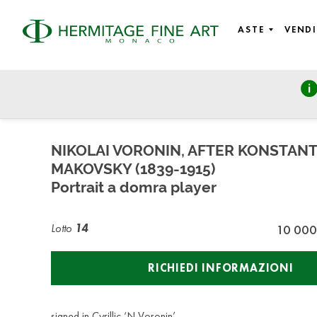
ASTE
VENDI
Russian Art
martedì 27 ottobre 2020 - 14:00
NIKOLAI VORONIN, AFTER KONSTANT
MAKOVSKY (1839-1915)
Portrait a domra player
Lotto
14
10 000
RICHIEDI INFORMAZIONI
signed in Cyrillic ‘N Voronin’