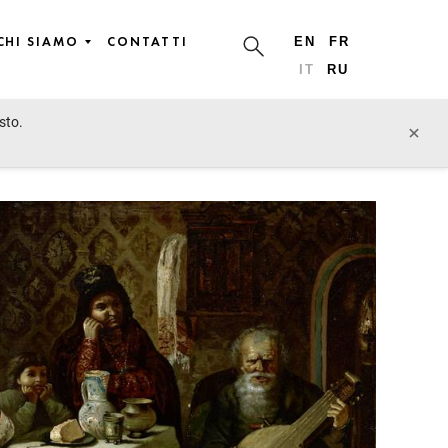
CHI SIAMO
CONTATTI
EN
FR
IT
RU
sto.
lotto precedente
lotto prossimo
×