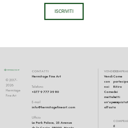
ISCRIVITI
CONTATTI
VENDERE
COMPRA
Hermitage Fine Art
Vendi
Come
© 2017-
con
partecip
2026
noi
Ritiro
Telefono
Hermitage
+377 9 777 39 80
Come
dei
Fine Art
mettere
lotti
un'opera
acquistat
E-mail
info@hermitagefineart.com
all'asta
Ufficio
COMPRA
Le Park Palace, 25 Avenue
Il
de la Costa, 98000, Monte