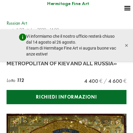
Hermitage Fine Art
Russian Art
martedì 27 ottobre 2020 - 14:00
Vi informiamo che il nostro ufficio resterà chiuso
lotto precedente
lotto prossimo
dal 14 agosto al 26 agosto.
×
Il team di Hermitage Fine Art vi augura buone vac
anze estive!
AN ICON «SAINT PETER,
METROPOLITAN OF KIEV AND ALL RUSSIA»
Lotto
112
4 400
4 600
RICHIEDI INFORMAZIONI