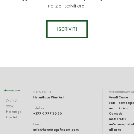
notizie. Iscriviti ora!
ISCRIVITI
CONTATTI
VENDERE
COMPRA
Hermitage Fine Art
Vendi
Come
© 2017-
con
partecip
2026
noi
Ritiro
Telefono
Hermitage
+377 9 777 39 80
Come
dei
Fine Art
mettere
lotti
un'opera
acquistat
E-mail
info@hermitagefineart.com
all'asta