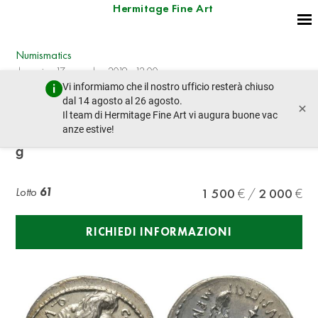
Hermitage Fine Art
Numismatics
domenica 17 novembre 2019 - 12:00
Vi informiamo che il nostro ufficio resterà chiuso
lotto precedente
lotto prossimo
dal 14 agosto al 26 agosto.
×
Il team di Hermitage Fine Art vi augura buone vac
anze estive!
C Memmius CF, Denarius, Rome, 67 BC, AG 3,80
g
Lotto
61
1 500
2 000
RICHIEDI INFORMAZIONI