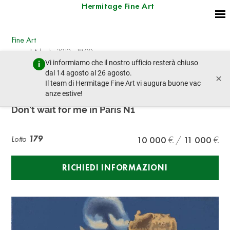
Hermitage Fine Art
Fine Art
venerdì 5 luglio 2019 - 18:00
Vi informiamo che il nostro ufficio resterà chiuso
lotto precedente
lotto prossimo
dal 14 agosto al 26 agosto.
×
Il team di Hermitage Fine Art vi augura buone vac
anze estive!
Yuri Dishlenko (1936 - 1995)
Don’t wait for me in Paris N1
Lotto
179
10 000
11 000
RICHIEDI INFORMAZIONI