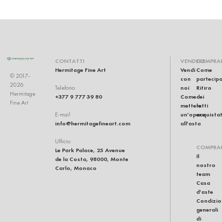
CONTATTI
VENDERE
COMPRA
Hermitage Fine Art
Vendi
Come
© 2017-
con
partecip
2026
noi
Ritiro
Telefono
Hermitage
+377 9 777 39 80
Come
dei
Fine Art
mettere
lotti
un'opera
acquistat
E-mail
info@hermitagefineart.com
all'asta
Ufficio
COMPRA
Le Park Palace, 25 Avenue
Il
de la Costa, 98000, Monte
nostro
Carlo, Monaco
team
Casa
d'aste
Condizio
generali
di