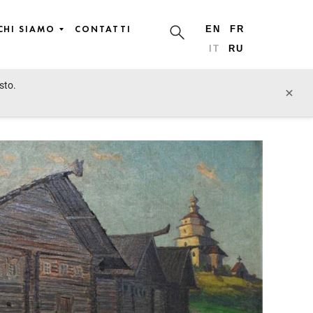
CHI SIAMO
CONTATTI
EN
FR
IT
RU
sto.
lotto precedente
lotto prossimo
×