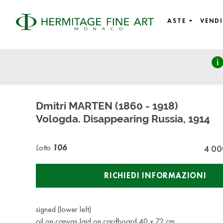
ASTE
VENDI
Fine Art
venerdì 5 luglio 2019 - 18:00
Dmitri MARTEN (1860 - 1918)
Vologda. Disappearing Russia, 1914
Lotto
106
4 00
RICHIEDI INFORMAZIONI
signed (lower left)
oil on canvas laid on cardboard 40 x 72 cm