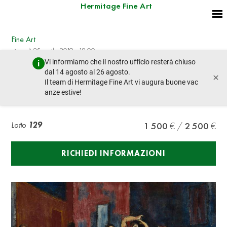
Hermitage Fine Art
Fine Art
giovedì 25 aprile 2019 - 18:00
Vi informiamo che il nostro ufficio resterà chiuso
lotto precedente
lotto prossimo
dal 14 agosto al 26 agosto.
×
Il team di Hermitage Fine Art vi augura buone vac
anze estive!
Felix VARLA (1903-1986) Fitting
Lotto
129
1 500
2 500
RICHIEDI INFORMAZIONI