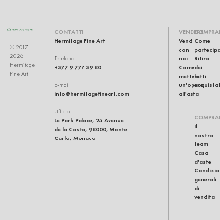
CONTATTI
VENDERE
COMPRA
Hermitage Fine Art
Vendi
Come
© 2017-
con
partecip
2026
noi
Ritiro
Telefono
Hermitage
+377 9 777 39 80
Come
dei
Fine Art
mettere
lotti
un'opera
acquistat
E-mail
info@hermitagefineart.com
all'asta
Ufficio
COMPRA
Le Park Palace, 25 Avenue
Il
de la Costa, 98000, Monte
nostro
Carlo, Monaco
team
Casa
d'aste
Condizio
generali
di
vendita