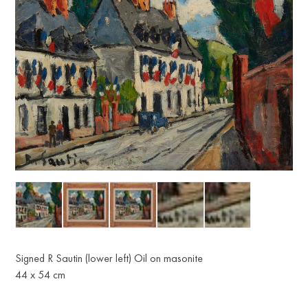
Signed R Sautin (lower left) Oil on masonite
44 x 54 cm