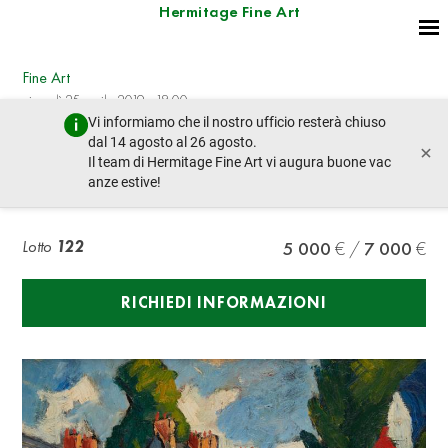
Hermitage Fine Art
Fine Art
giovedì 25 aprile 2019 - 18:00
Vi informiamo che il nostro ufficio resterà chiuso
lotto precedente
lotto prossimo
dal 14 agosto al 26 agosto.
×
Il team di Hermitage Fine Art vi augura buone vac
anze estive!
René SAUTIN (1881-1968) Bastille Day, 14 July
Lotto
122
5 000
7 000
RICHIEDI INFORMAZIONI