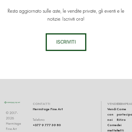
Resta aggiornato sulle aste, le vendite private, gli eventi e le
notizie. Iscriviti ora!
ISCRIVITI
CONTATTI
VENDERE
COMPRA
Hermitage Fine Art
Vendi
Come
© 2017-
con
partecip
2026
noi
Ritiro
Telefono
Hermitage
+377 9 777 39 80
Come
dei
Fine Art
mettere
lotti