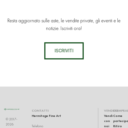
Resta aggiornato sulle aste, le vendite private, gli eventi e le
notizie. Iscriviti ora!
ISCRIVITI
CONTATTI
VENDERE
COMPRA
Hermitage Fine Art
Vendi
Come
© 2017-
con
partecip
2026
noi
Ritiro
Telefono