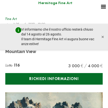
Hermitage Fine Art
Fine Art
giovedì 25 aprile 2019 - 18:00
Vi informiamo che il nostro ufficio resterà chiuso
lotto precedente
lotto prossimo
dal 14 agosto al 26 agosto.
×
Il team di Hermitage Fine Art vi augura buone vac
anze estive!
GEORG ARNOLD-GRABONÉ(1896-1982) Alpine
Mountain View
Lotto
116
3 000
4 000
RICHIEDI INFORMAZIONI