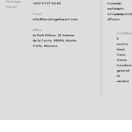
Hermitage
+377 9 777 39 80
Come
dei
Fine Art
mettere
lotti
un'opera
acquistat
E-mail
info@hermitagefineart.com
all'asta
Ufficio
COMPRA
Le Park Palace, 25 Avenue
Il
de la Costa, 98000, Monte
nostro
Carlo, Monaco
team
Casa
d'aste
Condizio
generali
di
vendita