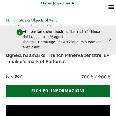
Hermitage Fine Art
Numismatics & Objects of Vertu
martedì 27 novembre 2018 - 17:00
Vi informiamo che il nostro ufficio resterà chiuso
lotto precedente
lotto prossimo
dal 14 agosto al 26 agosto.
×
Il team di Hermitage Fine Art vi augura buone vac
anze estive!
Two Silver Cartier/Puiforcat Timbales Both
signed, hallmarks : French Minerva 1er titre, EP
- maker’s mark of Puiforcat....
Lotto
867
700
900
RICHIEDI INFORMAZIONI