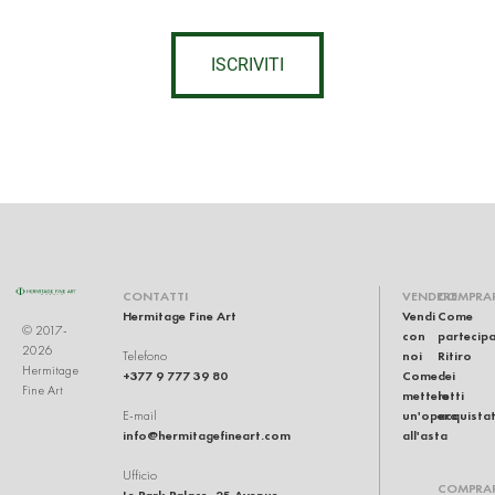
ISCRIVITI
CONTATTI
VENDERE
COMPRA
Hermitage Fine Art
Vendi
Come
© 2017-
con
partecip
2026
noi
Ritiro
Telefono
Hermitage
+377 9 777 39 80
Come
dei
Fine Art
mettere
lotti
un'opera
acquistat
E-mail
info@hermitagefineart.com
all'asta
Ufficio
COMPRA
Le Park Palace, 25 Avenue