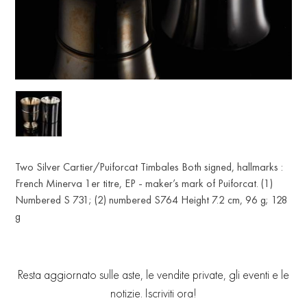
Two Silver Cartier/Puiforcat Timbales Both signed, hallmarks :
French Minerva 1er titre, EP - maker’s mark of Puiforcat. (1)
Numbered S 731; (2) numbered S764 Height 7.2 cm, 96 g; 128
g
Resta aggiornato sulle aste, le vendite private, gli eventi e le
notizie. Iscriviti ora!